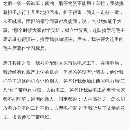
之后一袋一袋卸车；酱油、醋等物资不能用卡车拉，我就挑
着担子步行十几里地担回来。担子很重，我走一走歇一歇，
从不喊累。团部的领导同事都表扬我，说： “小姑娘能干大
事。”那个时候大家都学英雄，树立世界观；连队搞学习毛主
席语录心得演讲，推荐我参加演讲。后来，我被评为连里的
毛主席著作学习标兵。
离开兵团之后，我被分配到太原市供电局工作。在供电局，
我曾经有过脱产上学的机会，但是爸爸没有让我去，他让我
把学习进修的机会让给别人。爸爸让我参加山西省电力局“三
八”女子带电作业班，去做电工。爸爸让我做电工的事情大家
都不能理解，周围的熟人、同事都说：“人往高处走。怎么能
放着办公室的工作不做，去爬电杆呢？”但我听从了父亲的意
见，报名参加了带电班。