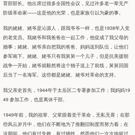
育部部长。他出席过很多全国性会议，见过许多老一辈无产
阶级革命家——这是他的光荣，也是家族引以为豪的事。
我的姥姥、姥爷是沁源人，跟我爷爷一样，也是1938年入党
的老党员。我姥爷和我爸爸在一起工作，他促成了我父母的
婚事；姥姥、姥爷亲自把我的爸爸、妈妈送到队伍，让他们
参军南下。姥姥、姥爷只有我舅舅一个儿子，但是抗美援朝
战争一开始，姥爷就毅然将这个独子送上了前线，舅舅回国
后当了一名海军。这些都是姥姥、姥爷对革命的支持。
我父亲史首先，1944年于太岳区二专署参加工作；我妈妈19
49 参加工作，也是离休干部。
1949年前，我的祖辈、父辈跟着党干革命，无私无畏；在那
些风云岁月中，他们在不断地为了推翻旧制度而努力着；在
这期间，他们有过失败，有过牺牲，然而他们一次次地挺过