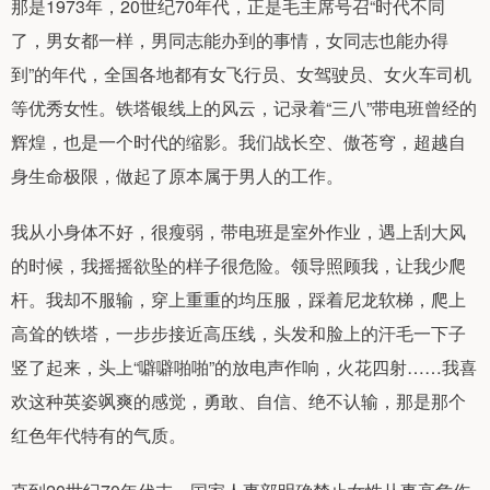
那是1973年，20世纪70年代，正是毛主席号召“时代不同
了，男女都一样，男同志能办到的事情，女同志也能办得
到”的年代，全国各地都有女飞行员、女驾驶员、女火车司机
等优秀女性。铁塔银线上的风云，记录着“三八”带电班曾经的
辉煌，也是一个时代的缩影。我们战长空、傲苍穹，超越自
身生命极限，做起了原本属于男人的工作。
我从小身体不好，很瘦弱，带电班是室外作业，遇上刮大风
的时候，我摇摇欲坠的样子很危险。领导照顾我，让我少爬
杆。我却不服输，穿上重重的均压服，踩着尼龙软梯，爬上
高耸的铁塔，一步步接近高压线，头发和脸上的汗毛一下子
竖了起来，头上“噼噼啪啪”的放电声作响，火花四射……我喜
欢这种英姿飒爽的感觉，勇敢、自信、绝不认输，那是那个
红色年代特有的气质。