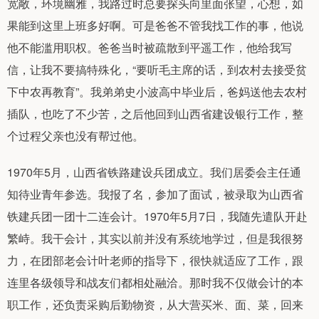
宽敞，环境幽雅，我路过时总要探头向里面张望，心想，如
果能到这里上班多好啊。可是爸爸不管我找工作的事，他说
他不能滥用职权。爸爸当时被疏散到平遥工作，他给我写
信，让我不要搞特殊化，“要听毛主席的话，到农村去接受贫
下中农再教育”。我弟弟史小波高中毕业后，爸妈送他去农村
插队，也吃了不少苦，之后他回到山西省建设银行工作，整
个过程父亲也没有帮过他。
1970年5月，山西省铁路建设兵团成立。我们居委会主任通
知待业青年参选。我报了名，参加了面试，被录取为山西省
铁建兵团一团十二连会计。1970年5月7日，我随先遣队开赴
繁峙。我干会计，其实以前并没有系统地学过，但是我很努
力，在团部老会计叶老师的指导下，很快就适应了工作，跟
连里各级领导和战友们都相处融洽。那时我不仅做会计的本
职工作，还负责采购后勤物资，从大营买米、面、菜，回来