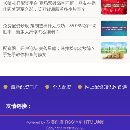
10倍杠杆配资平台 赛场双雄隔空同框！网友神操
作圆梦冠军合影，笑容背后藏着多少故事？
免费配资炒股 策划造神计划成功，55.96%的平均
胜率，新版大禹该怎么削弱？
配资网上开户论坛 失落星船：马拉松启动故障？
手把手教你排查与修复
最新配资门户
个人配资
网上配资知识网首选
友情链接：
联美配资
RSS地图
HTML地图
Powered by
Copyright
© 2013-2026