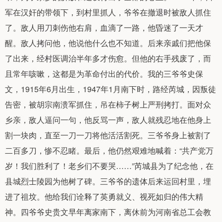
军在汉奸的带领下，到村里抓人，爷爷在撤退时被敌人抓住
了。敌人用刀刺伤他右肩，血滴了一路，他昏迷了一天才
醒。敌人拷问他，他说他什么也不知道。后来亲戚们把他保
了出来，经村医调治半年多才伤愈。但他的右手残废了，而
且常年咳嗽，这都是为革命付出的代价。我的三爷爷史保
文，1915年6月出生，1947年1月南下时，路经芮城，因叛徒
告密，被胡宗南溃军抓住，吊在柿子树上严刑拷打。面对众
乡亲，敌人逼问一句，他反骂一声，敌人就残忍地在他身上
割一块肉，直至一刀一刀将他活活割死。三爷爷身上被割了
二百多刀，惨不忍睹。最后，他仍然艰难地喊着：“共产党万
岁！我们胜利了！老乡们不要哭……”芮城县为了纪念他，在
县城烈士陵园为他树了碑。三爷爷的遗体后来运回村里，埋
进了祖坟。他给我们诠释了英勇就义、视死如归的伟大精
神。四爷爷史贵文早年离家南下，离休前为河南省总工会教