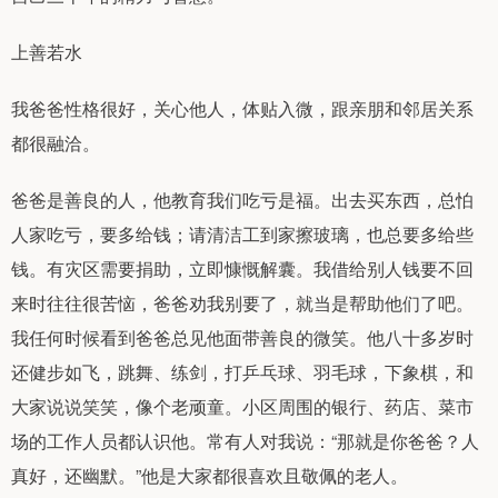
上善若水
我爸爸性格很好，关心他人，体贴入微，跟亲朋和邻居关系
都很融洽。
爸爸是善良的人，他教育我们吃亏是福。出去买东西，总怕
人家吃亏，要多给钱；请清洁工到家擦玻璃，也总要多给些
钱。有灾区需要捐助，立即慷慨解囊。我借给别人钱要不回
来时往往很苦恼，爸爸劝我别要了，就当是帮助他们了吧。
我任何时候看到爸爸总见他面带善良的微笑。他八十多岁时
还健步如飞，跳舞、练剑，打乒乓球、羽毛球，下象棋，和
大家说说笑笑，像个老顽童。小区周围的银行、药店、菜市
场的工作人员都认识他。常有人对我说：“那就是你爸爸？人
真好，还幽默。”他是大家都很喜欢且敬佩的老人。