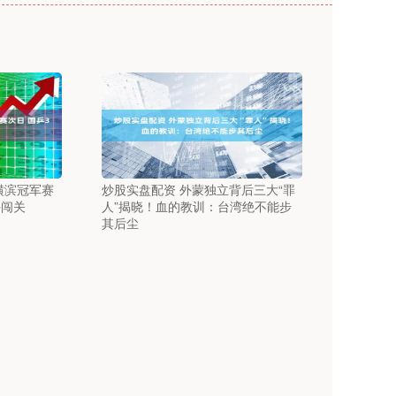
横滨冠军赛
炒股实盘配资 外蒙独立背后三大“罪
手闯关
人”揭晓！血的教训：台湾绝不能步
其后尘