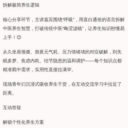
拆解极简养生逻辑
核心分享环节，主讲嘉宾围绕“呼吸”，用直白通俗的语言拆解
中医养生智慧，打破传统中医“晦涩滤镜”，让养生知识秒懂易
上手！😊
从久坐肩颈僵、熬夜元气耗、压力情绪堵的对症破解，到失
眠多梦、焦虑内耗、结节隐患的温和调护——每个知识点都
精准戳中需求，实用性直接拉满💯。
现场青年们沉浸式吸收养生干货，在互动交流学习中拉近了
距离。
互动答疑
解锁个性化养生方案