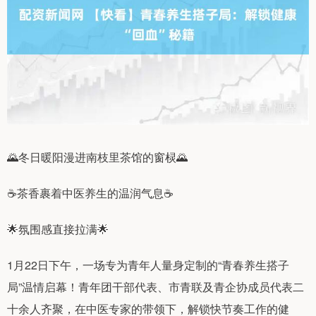
🌄冬日暖阳漫进南枝里茶馆的窗棂🌄
☕茶香裹着中医养生的温润气息☕
🌟氛围感直接拉满🌟
1月22日下午，一场专为青年人量身定制的“青春养生搭子
局”温情启幕！青年团干部代表、市青联及青企协成员代表二
十余人齐聚，在中医专家的带领下，解锁快节奏工作的健