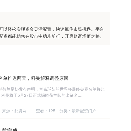
户可以轻松实现资金灵活配置，快速抓住市场机遇。平台
配资都能助您在股市中稳步前行，开启财富增值之路。
名单推迟两天，科曼解释调整原因
通过荷兰足协发布声明，宣布球队的世界杯最终参赛名单将比
曼将于5月27日正式揭晓荷兰队的出征名....
来源：配资网
查看：
125
分类：
最新配资门户
加载完成