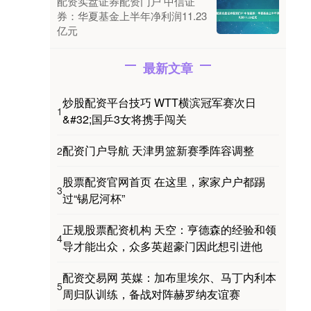
配资实盘证券配资门户 中信证
券：华夏基金上半年净利润11.23
亿元
最新文章
炒股配资平台技巧 WTT横滨冠军赛次日
1
&#32;国乒3女将携手闯关
配资门户导航 天津男篮新赛季阵容调整
2
股票配资官网首页 在这里，家家户户都踢
3
过“锡尼河杯”
正规股票配资机构 天空：亨德森的经验和领
4
导才能出众，众多英超豪门因此想引进他
配资交易网 英媒：加布里埃尔、马丁内利本
5
周归队训练，备战对阵赫罗纳友谊赛