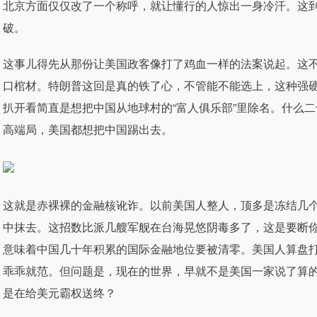
北京方面仅仅改了一个称呼，就让懂行的人惊出一身冷汗。这
破。
这事儿得先从那份让美国政客像打了鸡血一样的法案说起。这
口棺材。特朗普这回是真的铁了心，不管能不能选上，这种强硬
扒开看简直是想把中国从地球村的“富人俱乐部”里除名。什么二
高端局，美国都想把中国踢出去。
这就是赤裸裸的金融核讹诈。以前美国人整人，顶多是冻结几
中抹去。这招数比派几艘军舰在台海晃悠阴毒多了，这是要断
意味着中国几十年积累的国际金融地位要被清零。美国人算盘
乖乖就范。但问题是，现在的世界，早就不是美国一家说了算的
是在给美元霸权送终？