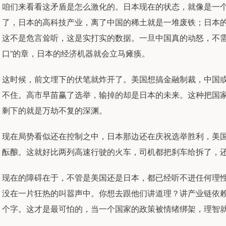
咱们来看看这矛盾是怎么激化的。日本现在的状态，就像是一
了，日本的高科技产业，离了中国的稀土就是一堆废铁；日本
这不是危言耸听，这是实打实的数据。一旦中国真的动怒，不需
口”的章，日本的经济机器就会立马瘫痪。
这时候，前文埋下的伏笔就炸开了。美国想搞金融制裁，中国
不住。高市早苗赢了选举，输掉的却是日本的未来。这种把国
剩下的就是万劫不复的深渊。
现在局势看似还在控制之中，日本那边还在庆祝选举胜利，美
酝酿。这就好比两列高速行驶的火车，司机都把刹车给拆了，
现在的障碍在于，不管是美国还是日本，都已经听不进任何理
没在一片狂热的叫嚣声中。你想去跟他们讲道理？讲产业链依赖
个字。这才是最可怕的，当一个国家的政策被情绪绑架，理智