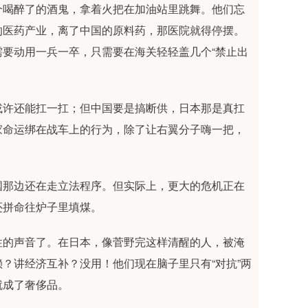
个喝醉了的酒鬼，拿着火把在加油站里跳舞。他们忘
的医药产业，离了中国的原料药，那医院就得停摆。
要动用一兵一卒，只需要在海关轻轻盖几个“禁止出
或许还能扛一扛；但中国要是搞断供，日本那是真扛
家命运绑在战车上的行为，除了让右翼分子嗨一把，
国那边还在走立法程序。但实际上，更大的危机正在
还拼命往炉子里填煤。
性的声音了。在日本，像菅野完这样清醒的人，被淹
？讲经济互补？没用！他们现在脑子里只有“对抗”两
就成了奢侈品。