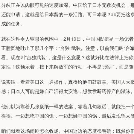
分歧正在以肉眼可见的速度加深。中国给了日本无数次机会，那
还能申请，这就是给日本留的一条活路。可日本呢？非要把这
成的任务。
就在这种令人窒息的氛围中，2月10日，中国国防部的一场记
正腔圆地吐出了那几个字：“台独”武装。注意，以前我们叫“台军
看。现在叫“台独武装”，这是什么意思？这就好比在法律上把你
定性！这预示着，接下来解放军的行动，不再是“演训”，而是随
说实话，看着美日这一通操作，真得给他们鼓鼓掌。美国人大
感；日本人可能是嫌自己活得太安逸，想尝尝断药停产的滋味。
他们以为靠着几张废纸一样的法案，靠着几句狠话，就能把一
得很。一边想吃中国的饭，一边想砸中国的锅，最后发现锅太
咱们就看这场闹剧怎么收场。中国这边的态度很明确：既然你们