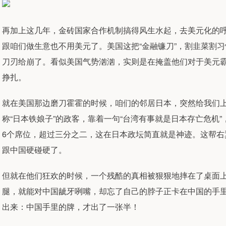
再加上这几年，金砖国家合作机制搞得风生水起，去美元化的
跟咱们做生意也不用美元了。美国这把“金融镰刀”，割韭菜割
刀刃给崩了。看似美国气势汹汹，实则是在掩盖他们对于美元
挣扎。
就在美国那边磨刀霍霍的时候，咱们的邻居日本，突然给我们上
称“日本铁娘子”的政客，靠着一句“台湾有事就是日本存亡危机
6个席位，超过三分之二，这在日本政坛简直就是神迹。这帮
跟中国硬碰硬了。
但就在他们狂欢的时候，一个残酷的真相被狠狠地摔在了桌面
腿，就能对中国龇牙咧嘴，却忘了自己的脖子正卡在中国的手
出来：中国手里的牌，才出了一张半！