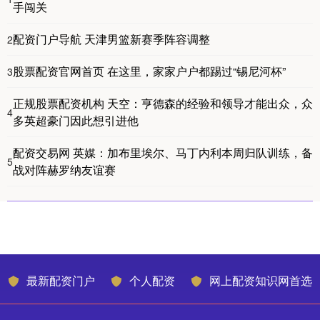
手闯关
配资门户导航 天津男篮新赛季阵容调整
2
股票配资官网首页 在这里，家家户户都踢过“锡尼河杯”
3
正规股票配资机构 天空：亨德森的经验和领导才能出众，众
4
多英超豪门因此想引进他
配资交易网 英媒：加布里埃尔、马丁内利本周归队训练，备
5
战对阵赫罗纳友谊赛
最新配资门户
个人配资
网上配资知识网首选