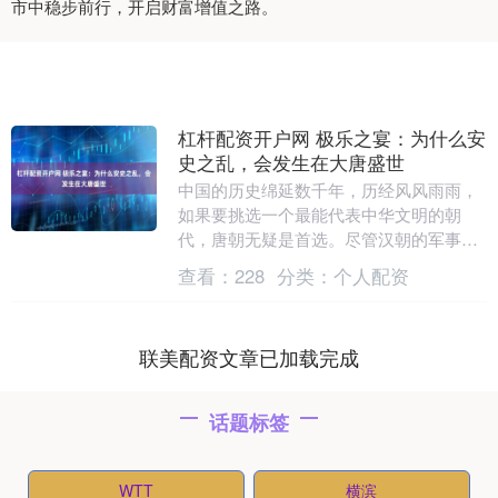
市中稳步前行，开启财富增值之路。
杠杆配资开户网 极乐之宴：为什么安
史之乱，会发生在大唐盛世
中国的历史绵延数千年，历经风风雨雨，
如果要挑选一个最能代表中华文明的朝
代，唐朝无疑是首选。尽管汉朝的军事成
就斐然，但在文化的璀璨光辉上似乎略显
查看：
228
分类：
个人配资
逊色；宋朝虽文人辈....
联美配资文章已加载完成
话题标签
WTT
横滨