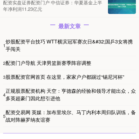
配资实盘证券配资门户 中信证券：华夏基金上半
年净利润11.23亿元
最新文章
炒股配资平台技巧 WTT横滨冠军赛次日&#32;国乒3女将携
1
手闯关
配资门户导航 天津男篮新赛季阵容调整
2
股票配资官网首页 在这里，家家户户都踢过“锡尼河杯”
3
正规股票配资机构 天空：亨德森的经验和领导才能出众，众
4
多英超豪门因此想引进他
配资交易网 英媒：加布里埃尔、马丁内利本周归队训练，备
5
战对阵赫罗纳友谊赛