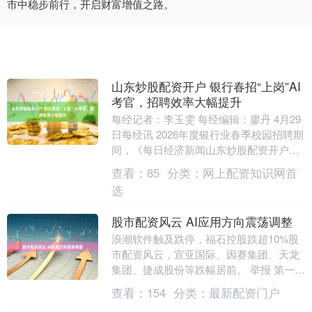
市中稳步前行，开启财富增值之路。
山东炒股配资开户 银行春招“上岗”AI
考官，招聘效率大幅提升
每经记者：李玉雯 每经编辑：廖丹 4月29
日每经讯 2026年度银行业春季校园招聘期
间，《每日经济新闻山东炒股配资开户》
记者注意到，多家银行将AI面试嵌入招聘
查看：
85
分类：
网上配资知识网首
流....
选
股市配资风云 AI应用方向震荡调整
浪潮软件触及跌停，福石控股跌超10%股
市配资风云，宣亚国际、因赛集团、天龙
集团、捷成股份等跌幅居前。 举报 第一财
经广告合作，请点击这里此内容为第一财
查看：
154
分类：
最新配资门户
经原创，著....