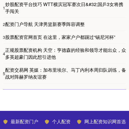
炒股配资平台技巧 WTT横滨冠军赛次日&#32;国乒3女将携
1
手闯关
配资门户导航 天津男篮新赛季阵容调整
2
股票配资官网首页 在这里，家家户户都踢过“锡尼河杯”
3
正规股票配资机构 天空：亨德森的经验和领导才能出众，众
4
多英超豪门因此想引进他
配资交易网 英媒：加布里埃尔、马丁内利本周归队训练，备
5
战对阵赫罗纳友谊赛
最新配资门户
个人配资
网上配资知识网首选