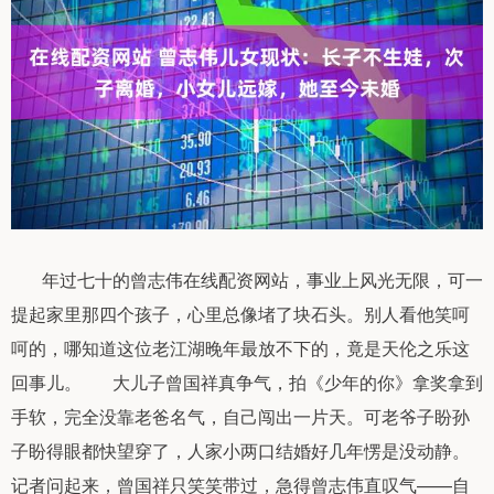
年过七十的曾志伟在线配资网站，事业上风光无限，可一
提起家里那四个孩子，心里总像堵了块石头。别人看他笑呵
呵的，哪知道这位老江湖晚年最放不下的，竟是天伦之乐这
回事儿。 大儿子曾国祥真争气，拍《少年的你》拿奖拿到
手软，完全没靠老爸名气，自己闯出一片天。可老爷子盼孙
子盼得眼都快望穿了，人家小两口结婚好几年愣是没动静。
记者问起来，曾国祥只笑笑带过，急得曾志伟直叹气——自