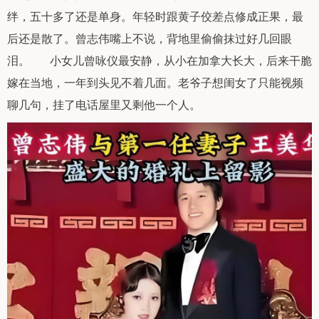
绊，五十多了还是单身。年轻时跟黄子佼差点修成正果，最
后还是散了。曾志伟嘴上不说，背地里偷偷抹过好几回眼
泪。 小女儿曾咏仪最安静，从小在加拿大长大，后来干脆
嫁在当地，一年到头见不着几面。老爷子想闺女了只能视频
聊几句，挂了电话屋里又剩他一个人。