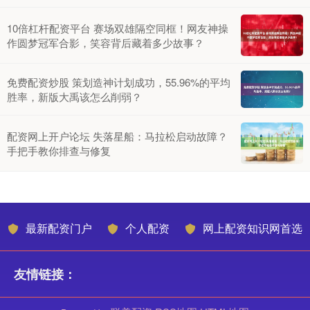
10倍杠杆配资平台 赛场双雄隔空同框！网友神操
作圆梦冠军合影，笑容背后藏着多少故事？
免费配资炒股 策划造神计划成功，55.96%的平均
胜率，新版大禹该怎么削弱？
配资网上开户论坛 失落星船：马拉松启动故障？
手把手教你排查与修复
最新配资门户
个人配资
网上配资知识网首选
友情链接：