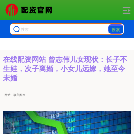
搜索
在线配资网站 曾志伟儿女现状：长子不
生娃，次子离婚，小女儿远嫁，她至今
未婚
网站：联美配资