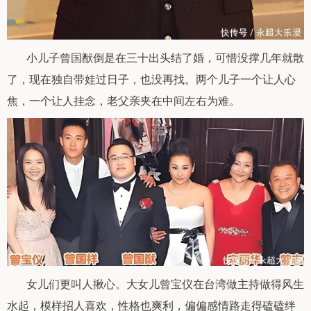
小儿子曾国猷倒是在三十出头结了婚，可惜没撑几年就散
了，现在独自带娃过日子，也没再找。两个儿子一个让人心
焦，一个让人挂念，老父亲夹在中间左右为难。
女儿们更叫人揪心。大女儿曾宝仪在台湾做主持做得风生
水起，模样招人喜欢，性格也爽利，偏偏感情路走得磕磕绊