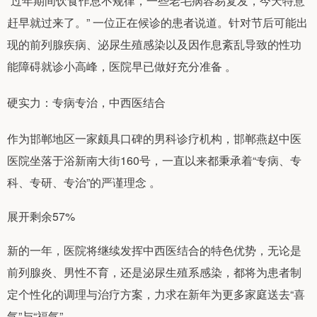
“过年期间饮食作息不规律，一些老毛病容易复发，今天特意
赶早就过来了。” 一位正在候诊的患者说道。针对节后可能出
现的前列腺疾病、泌尿生殖感染以及因作息紊乱导致的性功
能障碍就诊小高峰，医院早已做好充分准备 。
硬实力：专病专治，中西医结合
作为邯郸地区一家颇具口碑的男科诊疗机构，邯郸燕赵中医
医院坐落于浴新南大街160号，一直以来都秉承着“专病、专
科、专研、专治”的严谨理念 。
展开剩余57%
新的一年，医院将继续发挥中西医结合的特色优势，无论是
前列腺炎、男性不育，还是泌尿生殖系感染，都将为患者制
定个性化的调理与治疗方案，力求在新年为更多家庭送去“喜
气”与“福气” 。